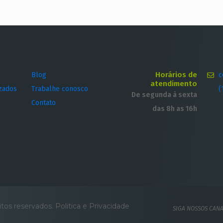
Horários de
Blog
c
atendimento
izados
Trabalhe conosco
(
De segunda à sexta
Contato
das 8h as 16h
itos reservados.
Politica e Privacidade
SIGA NOSSOS CANA