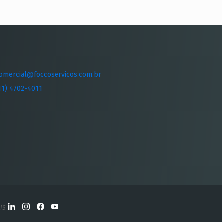
omercial@foccoservicos.com.br
11) 4702-4011
IS