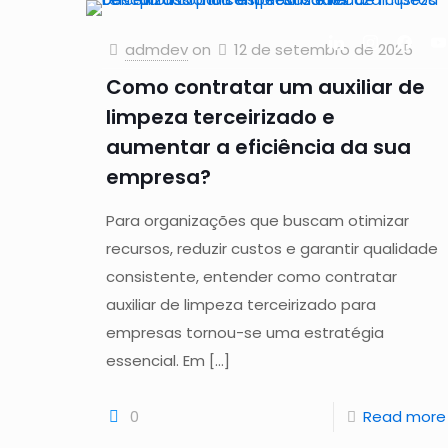
admdev
on
12 de setembro de 2025
Como contratar um auxiliar de
limpeza terceirizado e
aumentar a eficiência da sua
empresa?
Para organizações que buscam otimizar
recursos, reduzir custos e garantir qualidade
consistente, entender como contratar
auxiliar de limpeza terceirizado para
empresas tornou-se uma estratégia
essencial. Em
[…]
0
Read more