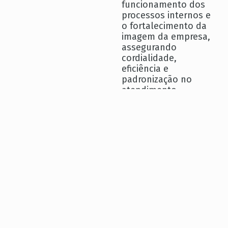
funcionamento dos
processos internos e
o fortalecimento da
imagem da empresa,
assegurando
cordialidade,
eficiência e
padronização no
atendimento.
O serviço é
estruturado conforme
a necessidade de
cada operação,
respeitando rotinas,
fluxos e diretrizes do
cliente, com
acompanhamento
contínuo e
profissionais
preparados para
representar a empresa