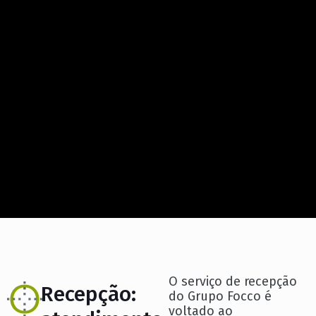
O serviço de recepção
Recepção:
do Grupo Focco é
voltado ao