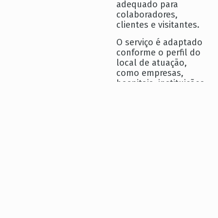
adequado para
colaboradores,
clientes e visitantes.
O serviço é adaptado
conforme o perfil do
local de atuação,
como empresas,
hospitais, instituições,
buffets e
restaurantes,
respeitando as
demandas
operacionais, os
fluxos de
atendimento e os
padrões de cada
ambiente.